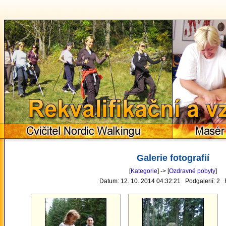
Rekvalifikační a 
Cvičitel Nordic Walkingu
Masér
Galerie fotografií
[
Kategorie
] -> [
Ozdravné pobyty
]
Datum: 12. 10. 2014 04:32:21 Podgalerií: 2 