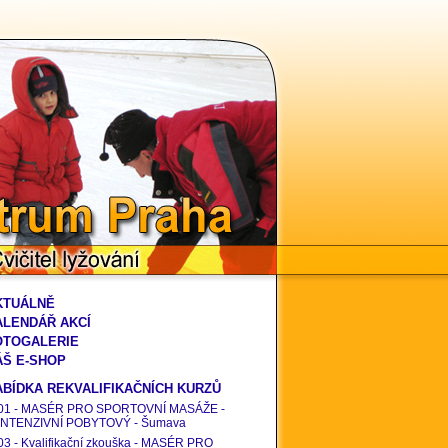
rum Praha
vičitel lyžování
KTUÁLNĚ
ALENDÁŘ AKCÍ
OTOGALERIE
ÁŠ E-SHOP
ABÍDKA REKVALIFIKAČNÍCH KURZŮ
01 - MASÉR PRO SPORTOVNÍ MASÁŽE -
INTENZIVNÍ POBYTOVÝ - Šumava
03 - Kvalifikační zkouška - MASÉR PRO