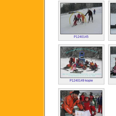
P1240145
P1240149 kopie