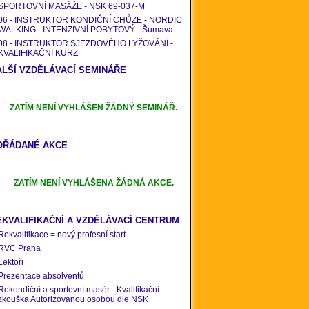
SPORTOVNÍ MASÁŽE - NSK 69-037-M
06 - INSTRUKTOR KONDIČNÍ CHŮZE - NORDIC
WALKING - INTENZIVNÍ POBYTOVÝ - Šumava
08 - INSTRUKTOR SJEZDOVÉHO LYŽOVÁNÍ -
KVALIFIKAČNÍ KURZ
ALŠÍ VZDĚLÁVACÍ SEMINÁŘE
ZATÍM NENÍ VYHLÁŠEN ŽÁDNÝ SEMINÁŘ.
OŘÁDANÉ AKCE
ZATÍM NENÍ VYHLÁŠENA ŽÁDNÁ AKCE.
EKVALIFIKAČNÍ A VZDĚLÁVACÍ CENTRUM
Rekvalifikace = nový profesní start
RVC Praha
Lektoři
Prezentace absolventů
Rekondiční a sportovní masér - Kvalifikační
zkouška Autorizovanou osobou dle NSK