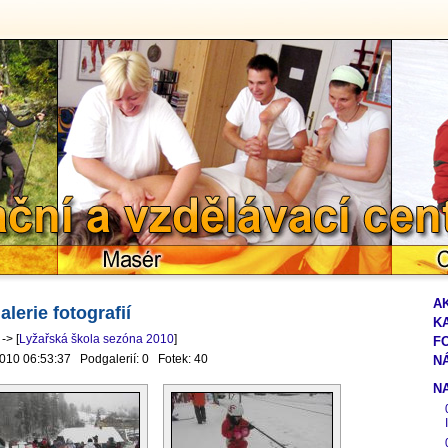
ikační a vzdělávací cent
Masér
C
A
alerie fotografií
K
 -> [
Lyžařská škola sezóna 2010
]
F
2010 06:53:37 Podgalerií: 0 Fotek: 40
N
N