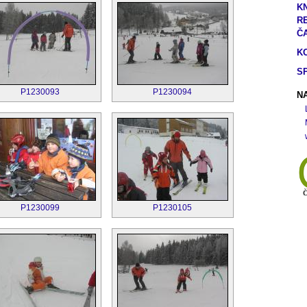
K
R
Č
K
S
P1230093
P1230094
NA
P1230099
P1230105