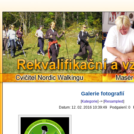
Rekvalifikační a 
Cvičitel Nordic Walkingu
Masér
Galerie fotografií
[
Kategorie
] -> [
Resampled
]
Datum: 12. 02. 2016 10:39:49 Podgalerií: 0 